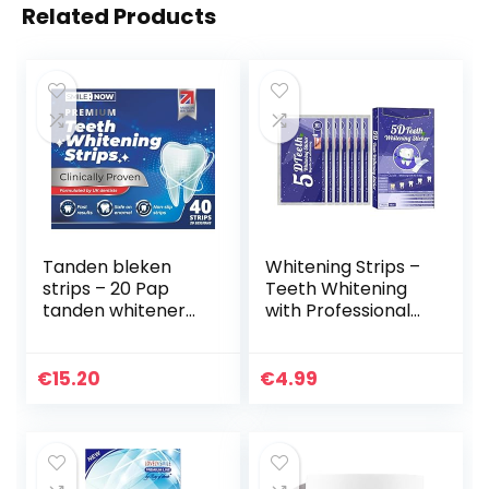
Related Products
Tanden bleken
Whitening Strips –
strips – 20 Pap
Teeth Whitening
tanden whitener
with Professional
sessies – gemaakt
Whitener, Greatly
in het Verenigd
Effective Oral
Koninkrijk – Niet-
Care for Coffee
€
15.20
€
4.99
gevoelige 40
Stains Tea Stains
peroxidevrije strips
and Wine Stains
– emaille veilig
14PC A/a
door SMILE:NOW