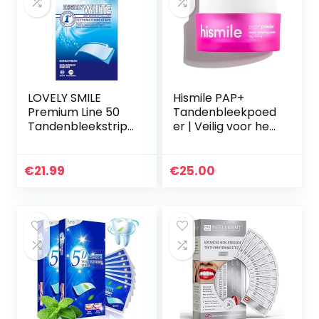
LOVELY SMILE
Hismile PAP+
Premium Line 50
Tandenbleekpoed
Tandenbleekstrips
er | Veilig voor het
, 50 WITTE STRIPS
Glazuur | Actieve
voor 25
Bleekmiddelen |
Toepassingen |
Actief
€
21.99
€
25.00
Tandenbleking
Tandenbleken |
zonder
Poeder voor
Tandgevoeligheid,
Gevoelige Tanden
Peroxidevrij, Snelle
| Geavanceerde
Werking, Veilig
Vlekverwijdering
voor Tandglazuur
door RAY OF SMILE