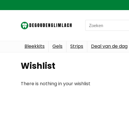
Search
for:
Bleekkits
Gels
Strips
Deal van de dag
Wishlist
There is nothing in your wishlist