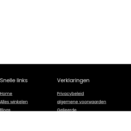
Snelle links
Verklaringen
Home
Privacybeleid
Alles winkelen
algemene voorwaarden
Blogs
Gelieerde
openbaarmaking
Onze webshops
Adverteren