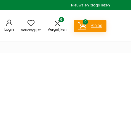
Nieuws en blogs lezen
0
0
€
0.00
Login
Vergelijken
verlanglijst