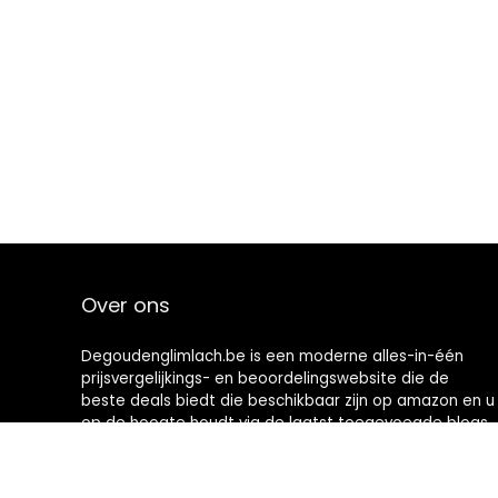
Over ons
Degoudenglimlach.be is een moderne alles-in-één
prijsvergelijkings- en beoordelingswebsite die de
beste deals biedt die beschikbaar zijn op amazon en u
op de hoogte houdt via de laatst toegevoegde blogs.
Alle afbeeldingen zijn auteursrechtelijk beschermd
door hun respectievelijke eigenaren. Alle geciteerde
inhoud is afgeleid van hun respectievelijke bronnen.