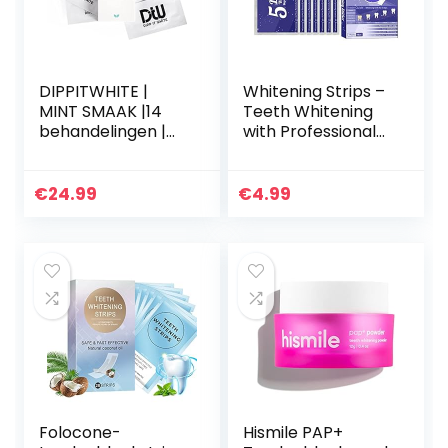
DIPPITWHITE |
Whitening Strips –
MINT SMAAK |14
Teeth Whitening
behandelingen |
with Professional
Tandenbleek/Teet
Whitener, Greatly
h whitening strips |
Effective Oral
Peroxidevrij (0%) |
Care for Coffee
€
24.99
€
4.99
100% Natuurlijk |
Stains Tea Stains
Wittere tanden |
and Wine Stains
Tandenblekers
14PC A/a
Folocone-
Hismile PAP+