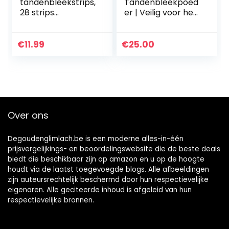
tandenbleekstrips,
Tandenbleekpoed
28 strips
er | Veilig voor het
Whitening-strips
Glazuur | Actieve
Veilig voor
Bleekmiddelen |
gevoelige tanden
Actief
€
11.99
€
25.00
en beschermen
Tandenbleken |
tandenglazuur,
Poeder voor
tandenbleekmidde
Gevoelige Tanden
l. Handig voor thuis,
| Geavanceerde
op reis, verwijdert
Vlekverwijdering
efficiënt
Over ons
hardnekkige
vlekken
Degoudenglimlach.be is een moderne alles-in-één
prijsvergelijkings- en beoordelingswebsite die de beste deals
biedt die beschikbaar zijn op amazon en u op de hoogte
houdt via de laatst toegevoegde blogs. Alle afbeeldingen
zijn auteursrechtelijk beschermd door hun respectievelijke
eigenaren. Alle geciteerde inhoud is afgeleid van hun
respectievelijke bronnen.