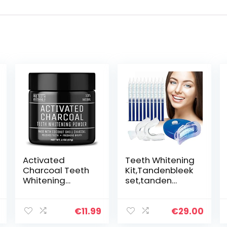
Activated
Teeth Whitening
Charcoal Teeth
Kit,Tandenbleek
Whitening
set,tanden
Poeder –
bleken,3D LED
Actieve Kool
Tandenbleekset,
Poeder voor
10
€
11.99
€
29.00
Natural Tanden
Gelspuiten,Veilig