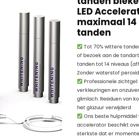
tanden bleke
LED Accelera
maximaal 14 
tanden
Tot 70% wittere tanden
of bezoek aan de tandart
tanden tot 14 niveaus (afh
Zonder waterstof peroxi
Professionele zichtgel
verkleuringen en onzuive
glimlach. Residuen van kof
het glazuur verwijderd
Ons beste hulpmiddel v
accelerator beschikt over
sterkste dat er momenteel