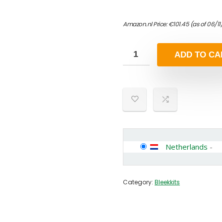
Amazon.nl Price:
€
101.45
(as of 06/1
ADD TO CA
Netherlands
-
Category:
Bleekkits