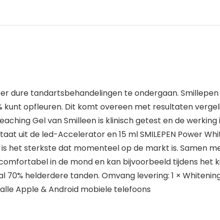
meer dure tandartsbehandelingen te ondergaan. Smillepen b
 kunt opfleuren. Dit komt overeen met resultaten vergeli
aching Gel van Smilleen is klinisch getest en de werking 
staat uit de led-Accelerator en 15 ml SMILEPEN Power Whi
is het sterkste dat momenteel op de markt is. Samen met
t comfortabel in de mond en kan bijvoorbeeld tijdens het k
l 70% helderdere tanden. Omvang levering: 1 × Whitening 
 alle Apple & Android mobiele telefoons