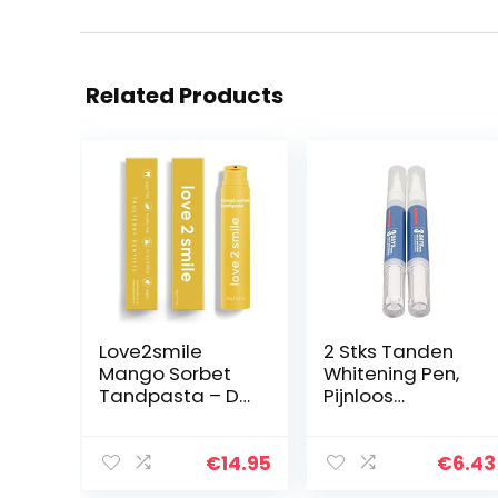
Related Products
Love2smile
2 Stks Tanden
Mango Sorbet
Whitening Pen,
Tandpasta – De
Pijnloos
Natuurlijke
Effectieve
tandenbleker
Tanden
van Nederland
Whitening Kit
€
14.95
€
6.43
& België –
Vlekverwijderaa