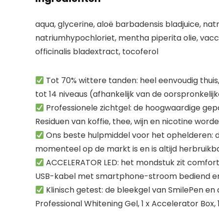
aqua, glycerine, aloë barbadensis bladjuice, natr
natriumhypochloriet, mentha piperita olie, vacc
officinalis bladextract, tocoferol
Tot 70% wittere tanden: heel eenvoudig thuis
tot 14 niveaus (afhankelijk van de oorspronkelijk
Professionele zichtgel: de hoogwaardige gepa
Residuen van koffie, thee, wijn en nicotine word
Ons beste hulpmiddel voor het ophelderen: de 
momenteel op de markt is en is altijd herbruikb
ACCELERATOR LED: het mondstuk zit comfortab
USB-kabel met smartphone-stroom bediend en i
Klinisch getest: de bleekgel van SmilePen en d
Professional Whitening Gel, 1 x Accelerator Box