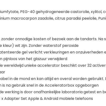
iumfytate, PEG-40 gehydrogeneerde castorolie, xylitol, cel
inium macrocarpon zaadolie, citrus paradisi peelolie, Pu
, zonder onnodige kosten of bezoek aan de tandarts. Na 
e kleur) wit zijn. Zonder waterstof peroxide
tenteerde gel verlicht verkleuringen en onzuiverheden e
en pijnloos van het glazuur verwijderd
wereldwijd unieke accelerator beschikt over 32 activeren
aar
el in de mond en kan altijd en overal worden gebruikt.
s na gebruik snel in de Acceleratorbox opgeborgen
e werking is door onafhankelijke laboratoria getest en bev
, 1 x Adapter Set Apple & Android mobiele telefoons