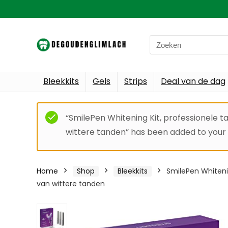
Search
for:
Bleekkits
Gels
Strips
Deal van de dag
“SmilePen Whitening Kit, professionele 
wittere tanden” has been added to your 
Home
Shop
Bleekkits
SmilePen Whiteni
van wittere tanden