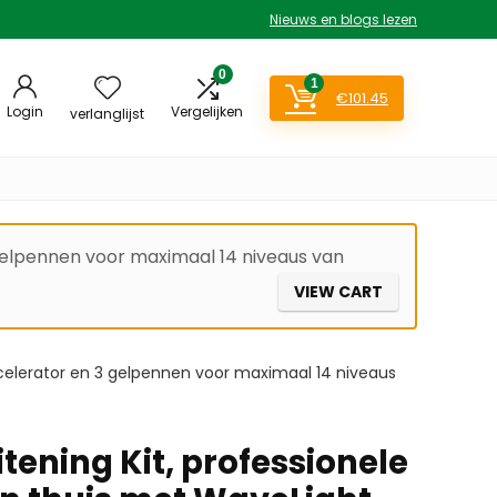
Nieuws en blogs lezen
0
1
€
101.45
Login
Vergelijken
verlanglijst
gelpennen voor maximaal 14 niveaus van
VIEW CART
celerator en 3 gelpennen voor maximaal 14 niveaus
ening Kit, professionele