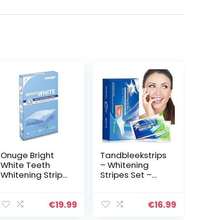
Onuge Bright
Tandbleekstrips
White Teeth
– Whitening
Whitening Strips
Stripes Set –
Sensitive
White Stripes –
Bleaching Strips
Tandbleaching
voor zachte
– professionele
€
19.99
€
16.99
tanden, zonder
bleaching voor