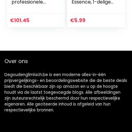
professionele
Essence, 1-delige
tanden bleken
tandenbleekpen,
thuis met
tandenvlekverwijd
WaveLight LED
eraar om tanden
€
101.45
€
5.99
Accelerator en 3
witter te maken,
gelpennen voor
intensieve
maximaal 14
vlekverwijdering,
niveaus van
vermindering van
wittere tanden
vergeling,
gemakkelijk te
Over ons
gebruiken (1 stuk)
Degoudenglimlach.be is een moderne alles-in-één
prijsvergelijkings- en beoordelingswebsite die de beste deals
biedt die beschikbaar zijn op amazon en u op de hoogte
houdt via de laatst toegevoegde blogs. Alle afbeeldingen
zijn auteursrechtelijk beschermd door hun respectievelijke
eigenaren. Alle geciteerde inhoud is afgeleid van hun
respectievelijke bronnen.