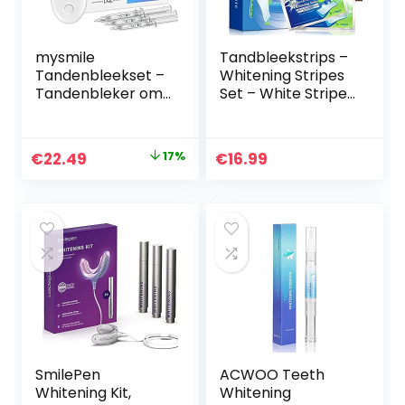
mysmile
Tandbleekstrips –
Tandenbleekset –
Whitening Stripes
Tandenbleker om
Set – White Stripes
zelf tanden te
– Tandbleaching –
bleken met PAP+
professionele
formule – Zonder
bleaching voor
Original
Current
€
22.49
17%
€
16.99
peroxide en
witte tanden –
price
price
verrijkt met
effectieve
natuurlijke
tandverzorgingsse
was:
is:
ingrediënten –
t – 56 stuks
€26.99.
€22.49.
Teeth Whitening
Kit tegen gele
tanden – Vegan
SmilePen
ACWOO Teeth
Whitening Kit,
Whitening