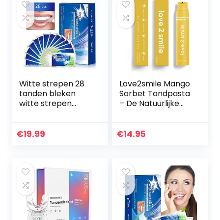
Witte strepen 28
Love2smile Mango
tanden bleken
Sorbet Tandpasta
witte strepen
– De Natuurlijke
tanden bleken
tandenbleker van
snel bleken
Nederland & België
tanden bleken
– Goedgekeurde
€
19.99
€
14.95
thuis bleken kit –
Tandpasta –
pijnloos
Teeth Whitening –
Wittere Tanden –
Zonder Peroxide