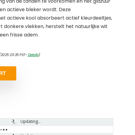
ng van de tanden te voorkomen en het glazuur
een actieve bleker wordt. Deze
t actieve kool absorbeert actief kleurdeeltjes,
t donkere vlekken, herstelt het natuurlijke wit
 een frisse adem.
1/2025 20:35 PST-
Details
)
RT
Updating...