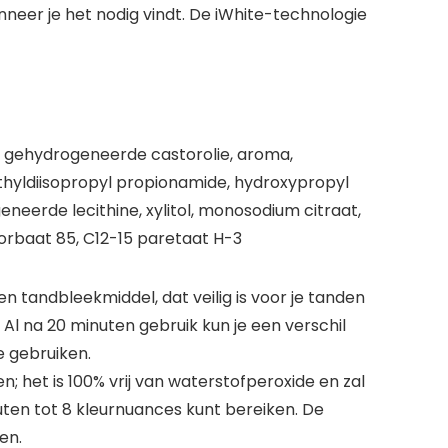
neer je het nodig vindt. De iWhite-technologie
40 gehydrogeneerde castorolie, aroma,
methyldiisopropyl propionamide, hydroxypropyl
eerde lecithine, xylitol, monosodium citraat,
rbaat 85, C12-15 paretaat H-3
n tandbleekmiddel, dat veilig is voor je tanden
 Al na 20 minuten gebruik kun je een verschil
e gebruiken.
en; het is 100% vrij van waterstofperoxide en zal
uten tot 8 kleurnuances kunt bereiken. De
en.