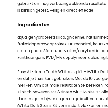
gebruikt om nog verbazingwekkende resultaten te
is klinisch getest, veilig en direct effectief.
Ingrediënten
aqua, gehydrateerd silica, glycerine, natriumh
ftalimidoperoxycaproïnezuur, mannitol, houtskool
sterch photo Sfaten, acrylaten/acrylamide copo
xanthaangom, PVM/MA copolymeer, calciumgluco
Easy At-Home Teeth Whitening Kit – iWhite Dark 
en dat je thuis kunt gebruiken. Met de 10 voorg
merken. Om optimale resultaten te bereiken, r
Klinisch bewezen tot 8 tinten wit – iWhite is vol
daarom geen bijwerkingen na gebruik veroorzake
iWhite Dark Stains Kit vermindert vlekken en ma