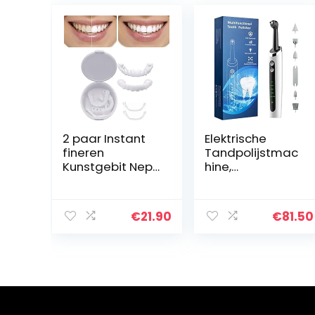
2 paar Instant
Elektrische
fineren
Tandpolijstmac
Kunstgebit Nep-
hine,
tanden Brace
Multifunctionele
Whitening
Vervangings
Cosmetische
Hoofdtanden
€
21.90
€
81.50
tand Valse
die Uitrusting
tanden Snap-on
bleken
fineren Boven-
en onderkant
Glimlachtanden
Veneers
Bedekken van