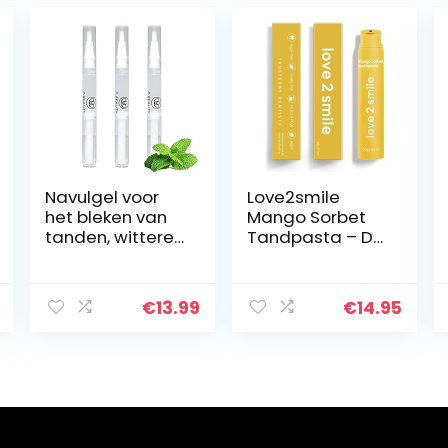
Navulgel voor
Love2smile
het bleken van
Mango Sorbet
tanden, wittere
Tandpasta – De
tanden,
Natuurlijke
navulgel voor
tandenbleker
alle tanden
van Nederland
€
13.99
€
14.95
whitening kit,
& België –
wittere tanden
Goedgekeurde
voor thuis, 2 ml
Tandpasta –
(3 stuks)
Teeth Whitening
– Wittere
Tanden –
Zonder Peroxide