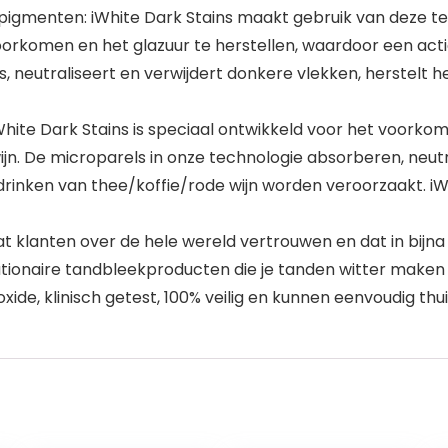
pigmenten: iWhite Dark Stains maakt gebruik van deze 
orkomen en het glazuur te herstellen, waardoor een act
, neutraliseert en verwijdert donkere vlekken, herstelt he
White Dark Stains is speciaal ontwikkeld voor het voork
ijn. De microparels in onze technologie absorberen, neutr
drinken van thee/koffie/rode wijn worden veroorzaakt. iW
klanten over de hele wereld vertrouwen en dat in bijna 5
utionaire tandbleekproducten die je tanden witter maken
oxide, klinisch getest, 100% veilig en kunnen eenvoudig thu