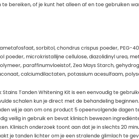
 bereiken, of je kunt het alleen af en toe gebruiken wan
exametafosfaat, sorbitol, chondrus crispus poeder, PEG-
 poeder, microkristallijne cellulose, diazolidinyl urea, 
lymeer, paraffinumvloeistof, Zea Mays Starch, gehydrogen
naat, calciumdilactaten, potassium acesulfaam, polyso
Stains Tanden Whitening Kit is een eenvoudig te gebruike
evulde schalen kun je direct met de behandeling beginnen.
aden wij je aan om ons product 5 opeenvolgende dagen t
ledig veilig in gebruik en bevat klinisch bewezen ingrediënt
n. Klinisch onderzoek toont aan dat je in slechts 20 min
akt je tanden lichter om je een stralende glimlach te gev