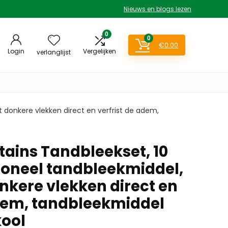
Nieuws en blogs lezen
0
0
€
0.00
Login
Vergelijken
verlanglijst
rt donkere vlekken direct en verfrist de adem,
tains Tandbleekset, 10
sioneel tandbleekmiddel,
nkere vlekken direct en
adem, tandbleekmiddel
kool