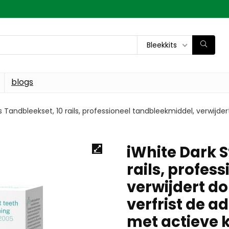
Bleekkits
blogs
s Tandbleekset, 10 rails, professioneel tandbleekmiddel, verwijde
iWhite Dark S
rails, profes
verwijdert do
verfrist de 
met actieve 