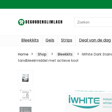
Search
for:
Bleekkits
Gels
Strips
Deal van de dag
Home
Shop
Bleekkits
iWhite Dark Stain
tandbleekmiddel met actieve kool