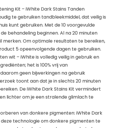
ning Kit – iWhite Dark Stains Tanden
oudig te gebruiken tandbleekmiddel, dat veilig is
thuis kunt gebruiken. Met de 10 voorgevulde
t de behandeling beginnen. Al na 20 minuten
il merken. Om optimale resultaten te bereiken,
product 5 opeenvolgende dagen te gebruiken.
en wit – iWhite is volledig veilig in gebruik en
rediënten; het is 100% vrij van
 daarom geen bijwerkingen na gebruik
erzoek toont aan dat je in slechts 20 minuten
ereiken. De iWhite Dark Stains Kit vermindert
n lichter om je een stralende glimlach te
sorberen van donkere pigmenten: iWhite Dark
n deze technologie om donkere pigmenten te