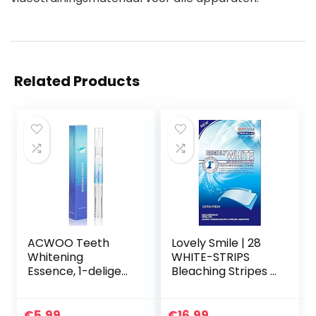
Related Products
ACWOO Teeth
Lovely Smile | 28
Whitening
WHITE-STRIPS
Essence, 1-delige
Bleaching Stripes |
tandenbleekpen,
Tanden bleken
tandenvlekverwijd
Strips | met
eraar om tanden
advanced no-slip
€
5.99
€
16.99