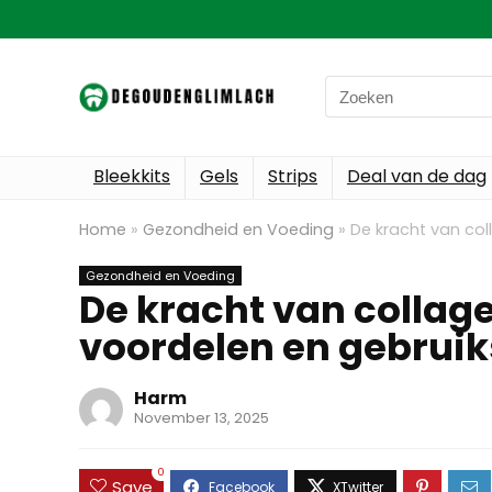
Search
for:
Bleekkits
Gels
Strips
Deal van de dag
Home
»
Gezondheid en Voeding
»
De kracht van co
Gezondheid en Voeding
De kracht van colla
voordelen en gebruik
Harm
November 13, 2025
0
Save