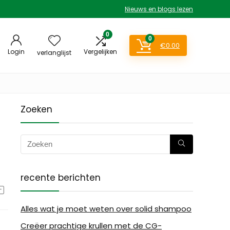
Nieuws en blogs lezen
0
0
€
0.00
Login
Vergelijken
verlanglijst
Zoeken
recente berichten
Alles wat je moet weten over solid shampoo
Creëer prachtige krullen met de CG-