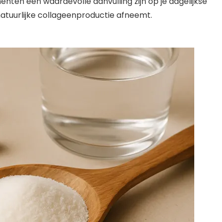
ten een waardevolle aanvulling zijn op je dagelijkse
natuurlijke collageenproductie afneemt.