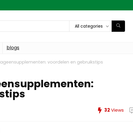
All categories
blogs
llageensupplementen: voordelen en gebruikstips
geensupplementen:
stips
32
Views