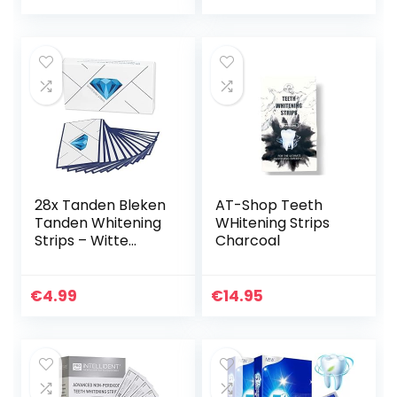
– Goedgekeurde
tandgoten met
Tandenbleek
bleekmiddel
Strips – Teeth
[Teeth Whitening]
Whitening Strips –
Wittere Tanden –
Zonder Peroxide
28x Tanden Bleken
AT-Shop Teeth
Tanden Whitening
WHitening Strips
Strips – Witte
Charcoal
Tanden In 14
Dagen – 28
Bleekstrips –
€
4.99
€
14.95
Tanden Bleken &
Whitening –
Tanden Bleken –
Witte Tanden