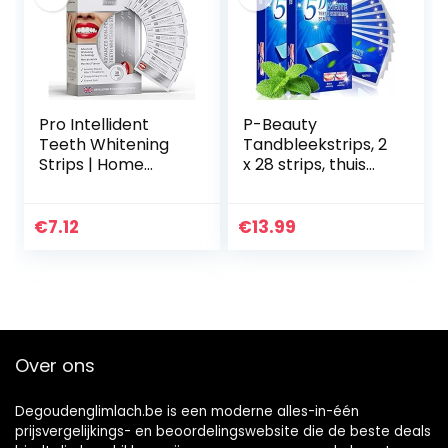
Pro Intellident
P-Beauty
Teeth Whitening
Tandbleekstrips, 2
Strips | Home
x 28 strips, thuis
Teeth Whitening
bleken met
Strips Developed
muntsmaak,
by British Dentists
sneeuwwitte
€
7.12
€
13.99
for Instant Results
glimlach, witte
tanden, whitening
strip, tandbleekgel
Over ons
Degoudenglimlach.be is een moderne alles-in-één
prijsvergelijkings- en beoordelingswebsite die de beste deals