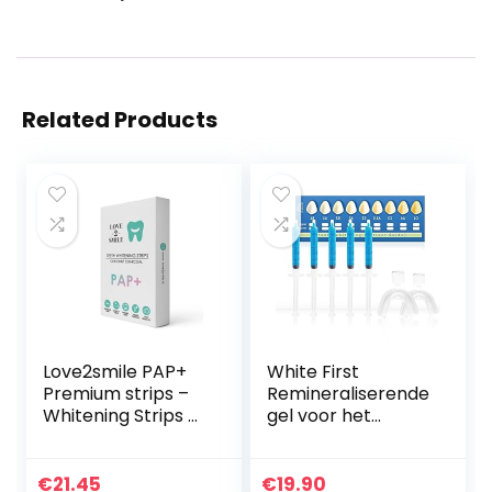
Related Products
Love2smile PAP+
White First
Premium strips –
Remineraliserende
Whitening Strips –
gel voor het
De Natuurlijke
bleken van
tandenbleker van
tanden, levering
Nederland & België
met een paar
€
21.45
€
19.90