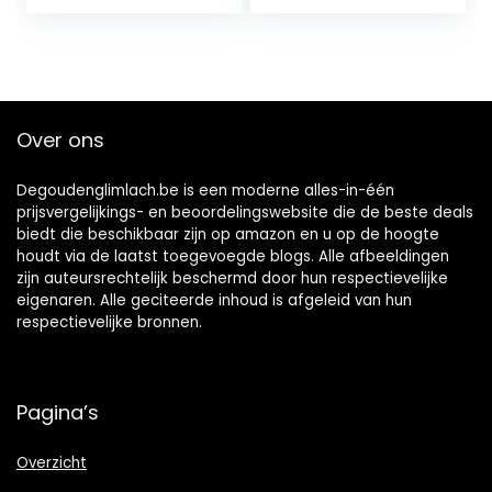
tanden bleken
Tijdelijke
voor thuis, bleken
tandreparatieset
zonder
Valse tanden
waterstofperoxide
Glimlach Snap on
Veneers Instant
Teeth Whitening
Over ons
Kit
Degoudenglimlach.be is een moderne alles-in-één
prijsvergelijkings- en beoordelingswebsite die de beste deals
biedt die beschikbaar zijn op amazon en u op de hoogte
houdt via de laatst toegevoegde blogs. Alle afbeeldingen
zijn auteursrechtelijk beschermd door hun respectievelijke
eigenaren. Alle geciteerde inhoud is afgeleid van hun
respectievelijke bronnen.
Pagina’s
Overzicht