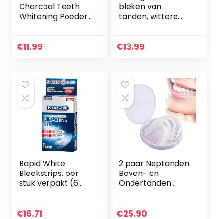
Charcoal Teeth
bleken van
Whitening Poeder
tanden, wittere
– Actieve Kool
tanden, navulgel
Poeder voor
voor alle tanden
Natural Tanden
whitening kit,
€
11.99
€
13.99
Bleken met
wittere tanden
Pepermuntsmaak
voor thuis, 2 ml (3
– Geproduceerd in
stuks)
het Verenigd
Koninkrijk door Pro
Teeth Whitening
Co.
Rapid White
2 paar Neptanden
Bleekstrips, per
Boven- en
stuk verpakt (6
Ondertanden
zakjes), voor
Fineer Snap in
wittere tanden in 3
Tanden Silicagel
dagen, zichtbare
Nep beugels
€
16.71
€
25.90